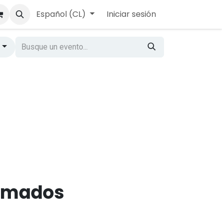
Español (CL)
Iniciar sesión
​
s
ramados